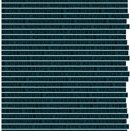
만원즉시대출
,
#15만원급한돈드려요
,
#20만원급전빌리기
,
#20만원소
액급전대출
,
#30만원급전
,
#30만원빌리기내구제
,
#30만원소액급전대
출내구제
,
#50만원모바일급전대출
,
#50만원비상금대출
,
#50만원소액
급전내구제문의
,
#50만원즉시대출
,
#kt소액급전내구제대출
,
#lg당일소
액내구제대출
,
#p2p당일급전내구제대출
,
#p2p대학생대출
,
#p2p소액
급전내구제
,
#p2p연체자소액대출
,
#간편긴급자금
,
#급전대출드려요
,
#
급전땡기는방법
,
#급전빌리는곳추천
,
#급전선불유심내구제소액
,
#급
전소액해드려요
,
#급전해결내구제
,
#급한돈소액대출내구제
,
#급한자
금문의
,
#긴급경영안정자금
,
#긴급국민지원자금
,
#긴급생계대출지원
,
#긴급생계비지원소액대출
,
#긴급생계자금대출지원
,
#긴급생활비대출
,
#긴급생활안정자금대출
,
#긴급소액대출내구제
,
#긴급운영자금
,
#긴급
자금직장인대출
,
#긴급재난일상회복생계안정자금
,
#긴급재난지원금대
출
,
#긴급재난특별운영자금
,
#긴급회복자금
,
#내구제작업대출당일급
전
,
#당일30만원급전지급
,
#대학생내구제비상금대출
,
#돈되는앱테크
,
#돈많이버는앱테크
,
#돈버는앱테크
,
#돈쉽게버는앱
,
#만18세급전
,
#만
18세소액대출
,
#만19세당일급전대출
,
#만19세비상금대출
,
#만19세소
액작업대출
,
#모바일당일소액대출내구제
,
#모바일무서류대출
,
#모바
일비상금대출
,
#모바일소액결제현금화
,
#무기명유심
,
#무조건소액대
출
,
#무직자10만원대출
,
#무직자50만원소액대출
,
#바로급전드려요
,
#
방역지원금및생계안정자금
,
#비대면30만원당일대출
,
#비상금빌려보
기
,
#비상금소액대출문의
,
#사업자긴급대출
,
#생활긴급자금
,
#생활비
대출50만원
,
#생활안정긴급생계비대출
,
#소상공인긴급경영안정자금
,
#소상공인긴급생활안정자금
,
#소상공인긴급지원자금
,
#소액개인돈
,
#
소액내구제비상금대출
,
#소액내구제연체대납
,
#소액내구제작업대출
,
#소액달돈드려요
,
#소액대출50만원내구제
,
#소액대출무직자내구제
,
#