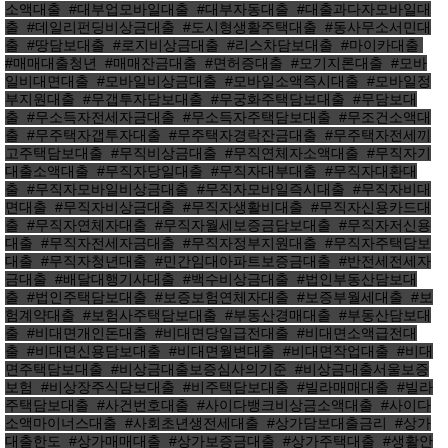
소액대출
,
#대부업모바일대출
,
#대부자동대출
,
#대출과다자모바일대
출
,
#데일리펀딩비상금대출
,
#도시형생활주택대출
,
#동사무소서민대
출
,
#땅담보대출
,
#로지비상금대출
,
#리스차담보대출
,
#마이카대출
,
#매매대출청년
,
#매매잔금대출
,
#면허증대출
,
#모기지론대출
,
#모바
일비대면대출
,
#모바일비상금대출
,
#모바일소액즉시대출
,
#모바일정
부지원대출
,
#무갭투자담보대출
,
#무궁화주택담보대출
,
#무담보대
출
,
#무소득자전세자금대출
,
#무소득자주택담보대출
,
#무조건소액대
출
,
#무주택자갭투자대출
,
#무주택자경락잔금대출
,
#무주택자전세끼
고주택담보대출
,
#무직비상금대출
,
#무직연체자소액대출
,
#무직자기
대출소액대출
,
#무직자당일대출
,
#무직자대부대출
,
#무직자대환대
출
,
#무직자모바일비상금대출
,
#무직자모바일즉시대출
,
#무직자비대
면대출
,
#무직자비상금대출
,
#무직자생활비대출
,
#무직자신용카드대
출
,
#무직자연체자대출
,
#무직자월세보증금담보대출
,
#무직자저신용
대출
,
#무직자전세자금대출
,
#무직자정부지원대출
,
#무직자주택담보
대출
,
#무직자청년대출
,
#민간임대아파트보증금대출
,
#반전세전세자
금대출
,
#배달대행기사대출
,
#백수비상금대출
,
#법인부동산담보대
출
,
#법인주택담보대출
,
#보증보험연체자대출
,
#보증부월세대출
,
#보
험계약대출
,
#보험사주택담보대출
,
#부동산경매대출
,
#부동산담보대
출
,
#비대면개인돈대출
,
#비대면당일급전대출
,
#비대면소액급전대
출
,
#비대면신용담보대출
,
#비대면월변대출
,
#비대면작업대출
,
#비대
면주택담보대출
,
#비상금대출보증심사의기준
,
#비상금대출서울보증
보험
,
#비상장주식담보대출
,
#비주택담보대출
,
#빌라매매대출
,
#빌라
주택담보대출
,
#사건번호대출
,
#사이다뱅크비상금소액대출
,
#사이다
소액마이너스대출
,
#사회초년생전세대출
,
#상가담보대출금리
,
#상가
대출한도
,
#상가매매대출
,
#상가보증금대출
,
#상가주택대출
,
#생활안