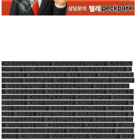
#1가구2주택주택담보대출
,
#1주택자전세퇴거자금대출
,
#1주택자주
택담보대출한도
,
#2주택자전세자금대출
,
#가족명의주택담보대출
,
#
개시결정대출
,
#개인워크아웃대출
,
#건물담보대출
,
#건설근로자퇴직
공제금대출
,
#건축자금대출
,
#경매대출한도
,
#계약금대출
,
#계약직대
출
,
#계좌개설없이대출
,
#공동명의주택담보대출
,
#공동명의지분대
출
,
#교보생명보험대출
,
#근로복지공단생계비소액대출
,
#근로자통합
지원센터대출
,
#근로자햇살론추가대출
,
#근로장려금대출
,
#근린생활
시설전세대출
,
#기대출과다자대부대출
,
#기대출과다자모바일대출
,
#
기대출과다자무직자대출
,
#기대출과다자추가소액대출
,
#기대출연체
자대출
,
#기초생활수급자동사무소대출
,
#기초수급자동사무소대출
,
#
기초수급자무직자대출
,
#기초수급자생계형대출
,
#기초수급자소액대
출
,
#꼬마빌딩대출한도
,
#내생에첫주택대출
,
#내집마련대출
,
#다가구
주택대출
,
#다주택자전세자금대출
,
#다주택자주택담보대출
,
#단기연
체자대출
,
#단기카드대출
,
#단독주택담보대출
,
#대리기사대출
,
#대부