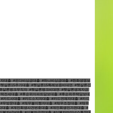
직자대출
,
#핀다비상금대출
,
#하나비상금대출
,
#한화생명보
#햇살론15추가대출
,
#햇살론15특례보증비대면
,
#햇살론긴
#햇살론뱅크무직자
,
#햇살론뱅크비대면
,
#햇살론생계자금
,
주택전세대출
,
#후순위아파트담보대출
,
#후순위주택담보대
,
#카드사대출
,
#카드소지자대출
,
#카드연체자대출
,
#카드
,
#무방문대출
,
#채무불이행자대출
,
#채무조정대출
,
#채무
자대출
,
#개인회생사건번호대출
,
#개인회생인가전대출
,
#
신불자p2p대출
,
#신불자급전대출
,
#신불자마이너스통장대