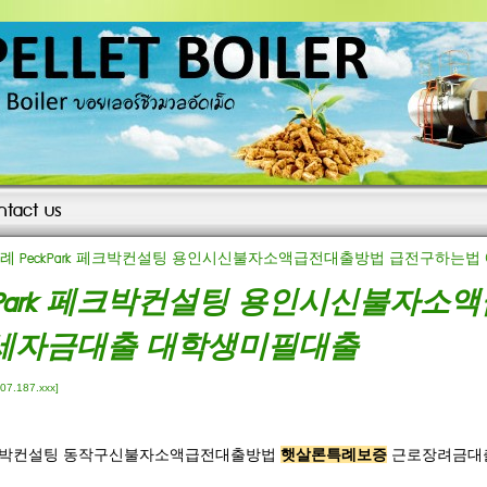
ntact us
례 PeckPark 페크박컨설팅 용인시신불자소액급전대출방법 급전구하
ckPark 페크박컨설팅 용인시신불자
세자금대출 대학생미필대출
207.187.xxx]
k 페크박컨설팅 동작구신불자소액급전대출방법
햇살론특례보증
근로장려금대