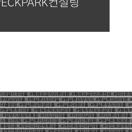
투기과열지구대출
,
#특례보금자리론대환
,
#특례보금자리론전세
,
#핀다무
자주택담보대출
,
#햇살론15모바일
,
#햇살론15무직자
,
#햇살론15비대면
,
론대출방법
,
#햇살론대학생대출
,
#햇살론대환대출
,
#햇살론무직자대출
,
,
#햇살론추가대출
,
#행복주택계약금대출
,
#행복주택보증금대출
,
#행복
출
,
#정부지원채무통합
,
#카드단기대출
,
#카드대납대출
,
#카드론대환대출
유스통신연체
,
#햇살론카드카드깡
,
#햇살론카드현금화
,
#햇살론특례보증
무통합지원
,
#개인파산면책후대출
,
#개인회생모바일대출
,
#개인회생무직
,
#개인회생전세자금대출
,
#목숨담보대출
,
#무신용대출
,
#무이자대출
,
#