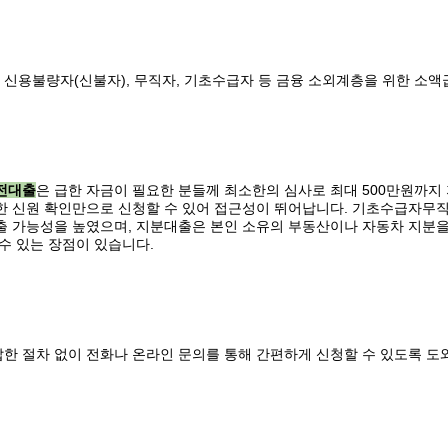
신용불량자(신불자), 무직자, 기초수급자 등 금융 소외계층을 위한 소액
전대출
은 급한 자금이 필요한 분들께 최소한의 심사로 최대 500만원까지
한 신원 확인만으로 신청할 수 있어 접근성이 뛰어납니다. 기초수급자무직
출 가능성을 높였으며, 지분대출은 본인 소유의 부동산이나 자동차 지분을
수 있는 장점이 있습니다.
잡한 절차 없이 전화나 온라인 문의를 통해 간편하게 신청할 수 있도록 도와