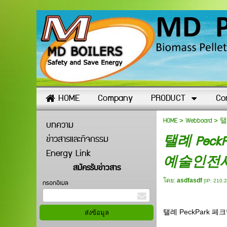
HOME
Company
PRODUCT
Co
HOME
>
Webboard
>
탤
บทความ
탤례 Pe
ข่าวสารและกิจกรรม
Energy Link
예술인전
สมัครรับข่าวสาร
โดย:
asdfasdf
กรอกอีเมล
[IP: 210.
탤례 PeckPar