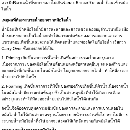
ควรมีปริมาณน้ำที่ระบายออกไม่เกินร้อยละ 5 ของปริมาณน้ำป้อนเข้าหม้อ
ไอน้ำ
เหตุผลที่ต้องระบายน้ำออกจากหม้อไอน้ำ
น้ำป้อนที่เข้าหม้อไอน้ำมีสารละลายและสารแขวนลอยอยู่จำนวนหนึ่ง เมื่อ
น้ำระเหยกลายเป็นไอน้ำจะทำให้ความเข้มข้นของสารละลายและสาร
แขวนลอยเพิ่มขึ้นและจะก่อให้เกิดหยดน้ำและฟองติดไปกับไอน้ำ เรียกว่า
Carry Over ซึ่งแบ่งออกได้เป็น
1. Priming เกิดขึ้นจากการที่ไอน้ำเกิดขึ้นอย่างรวดเร็วและรุนแรง
เนื่องจากภาระของหม้อไอน้ำเปลี่ยนแปลงหรือสาเหตุอื่นๆ จนฟองก๊าซและ
ละอองน้ำที่เกิดขึ้นภายในหม้อไอน้ำ ไม่ถูกแยกออกจากไอน้ำ ทำให้มีละออง
น้ำปะปนไปกับไอน้ำ
2. Foaming เกิดขึ้นจากการที่มีชั้นของฟองก๊าซเกิดขึ้นที่ผิวน้ำเนื่องจากน้ำ
ในหม้อไอน้ำมีความเข้มข้นสูง ซึ่งเป็นสาเหตุหนึ่งที่ทำให้เกิดการเดือด
อย่างรุนแรงทำให้มีละอองน้ำปะปนไปกับไอน้ำได้เช่นกัน
ดังนั้นจึงต้องควบคุมความเข้มข้นของสารละลายและสารแขวนลอยใน
หม้อไอน้ำไม่ให้เกินค่ามาตรฐานโดยระบายน้ำบางส่วนทิ้งไป หากไม่มีการ
ระบายน้ำหม้อไอน้ำทิ้งไป อาจจะส่งผลให้เกิดอันตรายกับหม้อไอน้ำได้