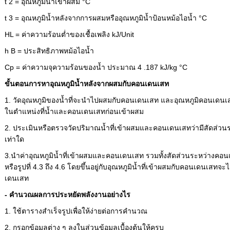
t 2 = อุณหภูมิน้ำเข้าผสม °C
t 3 = อุณหภูมิน้ำหลังจากการผสมหรืออุณหภูมิน้ำป้อนหม้อไอน้ำ °C
HL = ค่าความร้อนต่ำของเชื้อเพลิง kJ/Unit
h B = ประสิทธิภาพหม้อไอน้ำ
Cp = ค่าความจุความร้อนของน้ำ ประมาณ 4 .187 kJ/kg °C
ขั้นตอนการหาอุณหภูมิน้ำหลังจากผสมกับคอนเดนเสท
1. วัดอุณหภูมิของน้ำที่จะนำไปผสมกับคอนเดนเสท และอุณหภูมิคอนเดนเสท 
ในตำแหน่งที่น้ำและคอนเดนเสทก่อนเข้าผสม
2. ประเมินหรือตรวจวัดปริมาณน้ำที่เข้าผสมและคอนเดนเสทว่ามีสัดส่วน
เท่าใด
3.นำค่าอุณหภูมิน้ำที่เข้าผสมและคอนเดนเสท รวมทั้งสัดส่วนระหว่างคอนเ
หรือรูปที่ 4.3 ถึง 4.6 โดยขึ้นอยู่กับอุณหภูมิน้ำที่เข้าผสมกับคอนเดนเสท
เดนเสท
- คำนวณผลการประหยัดพลังงานอย่างไร
1. ใช้ตารางสำเร็จรูปเพื่อให้ง่ายต่อการคำนวณ
2. กรอกข้อมูลต่าง ๆ ลงในส่วนข้อมูลเบื้องต้นให้ครบ