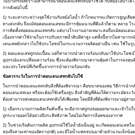
ในบางกรณีที่เราไม่สามารถนำคอนเดนเสทกลับมาใช้ได้ กับหม้อไอน้ำได้
การดังต่อไปนี้
1) ระยะทางระหว่างจุดใช้งานกับหม้อไอน้ำ ถ้าไกลมากจะเกิดการสูญเส
ทางส่งกลับ ถึงแม้ท่อคอนเดนเสทจะมีการหุ้มฉนวนที่ดีแล้วก็ตาม หลาย โ
การติดตั้งท่อคอนเดนเสทกลับ แต่บางโรงงานอาจเหมาะสมถึงแม้คอนเดนเ
เนื่องจากค่าใช้จ่ายในการปรับสภาพน้ำดิบมีค่าสูง แต่ทั้งนี้หากไม่สาม
เดนเสทดังกล่าวไปใช้ประโยชน์ในกระบวนการผลิตอย่างอื่น เช่น ใช้ในรู
2) คอนเดนเสทถูกปนเปื้อน แต่ก็สามารถนำความร้อนกลับมาใช้ประโยชน
อุปกรณ์แลกเปลี่ยนความร้อน ซึ่งจะต้องพิจารณาความคุ้มค่าในการลงทุนต
และประโยชน์ที่เกิดขึ้นจากการนำความร้อนกลับ
ข้อควรระวังในการนำคอนเดนเสทกลับไปใช้
ในการนำคอนเดนเสทกลับสิ่งที่ต้องพิจารณา คือขนาดของท่อ วิธีการนำก
คอนเดนเสทเอง หรือจะต้องใช้เครื่องสูบ สิ่งสำคัญที่ต้องให้ความระมัดร
ต้องสามารถส่งคอนเดนเสทกลับได้เพียงพอ โดยมีสิ่งที่ต้องพิจารณาอยู่สา
1) เมื่อกระบวนการผลิตเริ่มต้นขึ้น จะมีอากาศถูกปล่อยออกมาและเข้าไป
ถูกระบายออกได้อย่างมีประสิทธิภาพ โดยไม่เกิดการล็อคของอากาศ
2) ในช่วงเริ่มต้นการผลิต อุปกรณ์ใช้ไอน้ำยังเย็นอยู่ จะเกิดคอนเดนเสท
สองถึงสามเท่าของอัตราปกติ) และมีไอน้ำแฟลชปนมาด้วยจำนวนเล็กน้อย ท