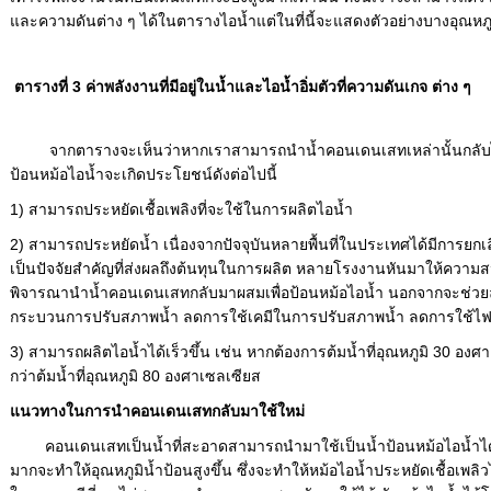
และความดันต่าง ๆ ได้ในตารางไอน้ำแต่ในที่นี้จะแสดงตัวอย่างบางอุณหภูม
ตารางที่ 3 ค่าพลังงานที่มีอยู่ในน้ำและไอน้ำอิ่มตัวที่ความดันเกจ ต่าง ๆ
จากตารางจะเห็นว่าหากเราสามารถนำน้ำคอนเดนเสทเหล่านั้นกลับไป
ป้อนหม้อไอน้ำจะเกิดประโยชน์ดังต่อไปนี้
1) สามารถประหยัดเชื้อเพลิงที่จะใช้ในการผลิตไอน้ำ
2) สามารถประหยัดน้ำ เนื่องจากปัจจุบันหลายพื้นที่ในประเทศได้มีการยกเล
เป็นปัจจัยสำคัญที่ส่งผลถึงต้นทุนในการผลิต หลายโรงงานหันมาให้ควา
พิจารณานำน้ำคอนเดนเสทกลับมาผสมเพื่อป้อนหม้อไอน้ำ นอกจากจะช่วยล
กระบวนการปรับสภาพน้ำ ลดการใช้เคมีในการปรับสภาพน้ำ ลดการใช้ไฟฟ้
3) สามารถผลิตไอน้ำได้เร็วขึ้น เช่น หากต้องการต้มน้ำที่อุณหภูมิ 30 อง
กว่าต้มน้ำที่อุณหภูมิ 80 องศาเซลเซียส
แนวทางในการนำคอนเดนเสทกลับมาใช้ใหม่
คอนเดนเสทเป็นน้ำที่สะอาดสามารถนำมาใช้เป็นน้ำป้อนหม้อไอน้ำได
มากจะทำให้อุณหภูมิน้ำป้อนสูงขึ้น ซึ่งจะทำให้หม้อไอน้ำประหยัดเชื้อเพลิวได